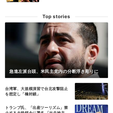
Top stories
急進左派台頭、米民主党内の分断浮き彫りに
台湾軍、大規模演習で台北攻撃阻止
を想定し「橋封鎖」
トランプ氏、「出産ツーリズム」禁
止する大統領令に署名 「出生地主