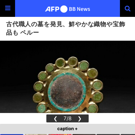
古代職人の墓を発見、鮮やかな織物や宝飾
品も ペルー
❮
7/8
❯
caption +