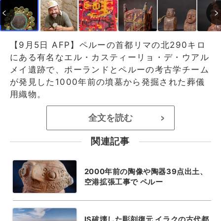
【9月5日 AFP】ペルーの首都リマの北290キロ
にある有名なエル・カスティーリョ・デ・ウアル
メイ遺跡で、ポーランドとペルーの考古学チーム
が発見した1000年前の墳墓から発掘された葬儀
用織物。
全文を読む
>
関連記事
2000年前の陶像や陶器39点出土、
空港拡張工事で ペルー
IS破壊した彫刻復元 イラクの古代都