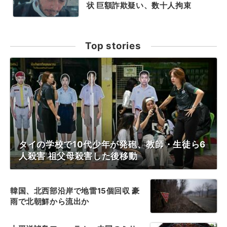
状 巨額詐欺疑い、数十人拘束
Top stories
タイの学校で10代少年が発砲、教師・生徒ら6
人殺害 祖父母殺害した後移動
韓国、北西部沿岸で地雷15個回収 豪
雨で北朝鮮から流出か