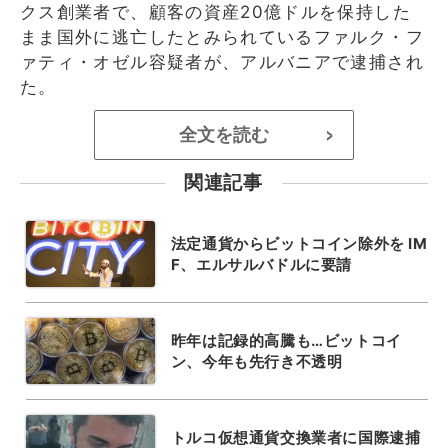
クス創業者で、顧客の資産20億ドルを保持した
まま国外に逃亡したとみられているファルク・フ
ァティ・オゼル容疑者が、アルバニアで逮捕され
た。
全文を読む
>
関連記事
法定通貨からビットコイン除外を IM
F、エルサルバドルに要請
昨年は記録的高騰も…ビットコイ
ン、今年も先行き不透明
トルコ仮想通貨交換業者に国際逮捕