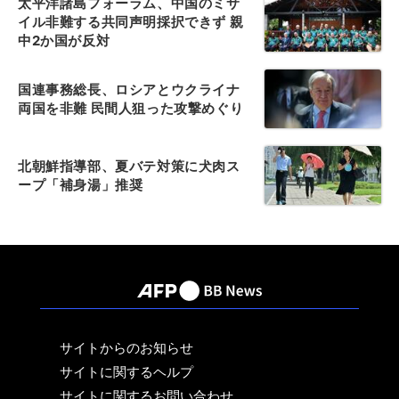
太平洋諸島フォーラム、中国のミサ
イル非難する共同声明採択できず 親
中2か国が反対
国連事務総長、ロシアとウクライナ
両国を非難 民間人狙った攻撃めぐり
北朝鮮指導部、夏バテ対策に犬肉ス
ープ「補身湯」推奨
サイトからのお知らせ
サイトに関するヘルプ
サイトに関するお問い合わせ