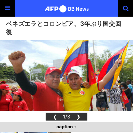
ベネズエラとコロンビア、3年ぶり国交回
復
❮
1/3
❯
caption +