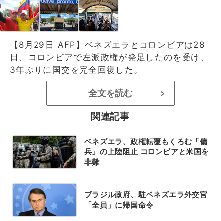
【8月29日 AFP】ベネズエラとコロンビアは28
日、コロンビアで左派政権が発足したのを受け、
3年ぶりに国交を完全回復した。
全文を読む
>
関連記事
ベネズエラ、政権転覆もくろむ「傭
兵」の上陸阻止 コロンビアと米国を
非難
ブラジル政府、駐ベネズエラ外交官
「全員」に帰国命令