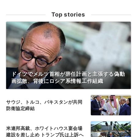
Top stories
ドイツでメルツ首相が辞任計画と主張する偽動
画拡散、背後にロシア系情報工作組織
サウジ、トルコ、パキスタンが共同
防衛協定締結
米連邦高裁、ホワイトハウス宴会場
建設を差し止め トランプ氏は上訴へ