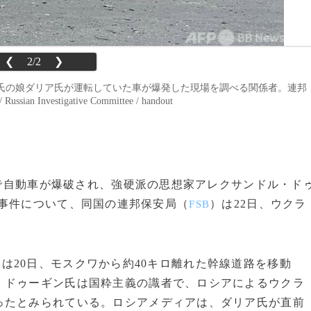
❮
2/2
❯
氏の娘ダリア氏が運転していた車が爆発した現場を調べる関係者。連邦
Investigative Committee / handout
郊外で自動車が爆破され、強硬派の思想家アレクサンドル・ド
事件について、同国の連邦保安局（
）は22日、ウクラ
FSB
氏は20日、モスクワから約40キロ離れた幹線道路を移動
。ドゥーギン氏は国粋主義の識者で、ロシアによるウクラ
ったとみられている。ロシアメディアは、ダリア氏が直前