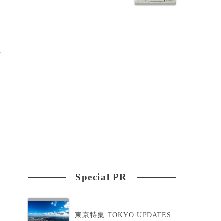
に
Special PR
東京特集:TOKYO UPDATES