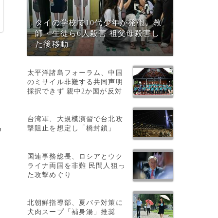
タイの学校で10代少年が発砲、教
師・生徒ら6人殺害 祖父母殺害し
た後移動
太平洋諸島フォーラム、中国
のミサイル非難する共同声明
採択できず 親中2か国が反対
台湾軍、大規模演習で台北攻
撃阻止を想定し「橋封鎖」
ゥ
国連事務総長、ロシアとウク
ライナ両国を非難 民間人狙っ
た攻撃めぐり
北朝鮮指導部、夏バテ対策に
犬肉スープ「補身湯」推奨