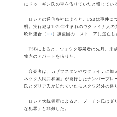
にドゥーギン氏の車を借りていたと報じてい
ロシアの通信各社によると、FSBは事件に
明。実行犯は1979年生まれのウクライナ人
欧州連合（
）加盟国のエストニアに逃亡し
EU
FSBによると、ウォウク容疑者は先月、未
物内のアパートを借りた。
容疑者は、カザフスタンやウクライナに加え
ネツク人民共和国」が発行したナンバープレ
氏とダリア氏が訪れていたモスクワ郊外の祭
ロシア大統領府によると、プーチン氏はダリ
な犯罪」と非難した。