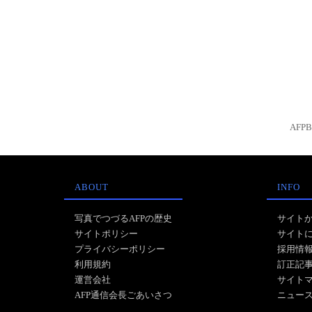
AFP
ABOUT
INFO
写真でつづるAFPの歴史
サイト
サイトポリシー
サイト
プライバシーポリシー
採用情
利用規約
訂正記
運営会社
サイト
AFP通信会長ごあいさつ
ニュー