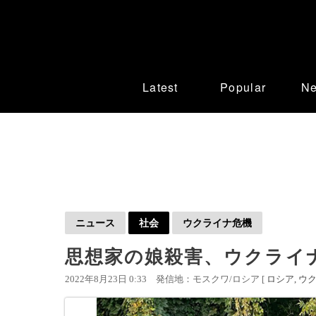
Latest
Popular
N
ニュース
社会
ウクライナ危機
思想家の娘殺害、ウクライ
2022年8月23日 0:33
発信地：モスクワ/ロシア [
ロシア
ウ