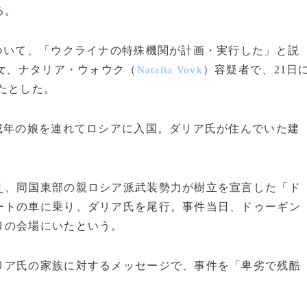
る。
ついて、「ウクライナの特殊機関が計画・実行した」と説
の女、ナタリア・ウォウク（
）容疑者で、21日
Natalia Vovk
たとした。
成年の娘を連れてロシアに入国。ダリア氏が住んでいた建
、同国東部の親ロシア派武装勢力が樹立を宣言した「ド
ートの車に乗り、ダリア氏を尾行。事件当日、ドゥーギン
りの会場にいたという。
ア氏の家族に対するメッセージで、事件を「卑劣で残酷