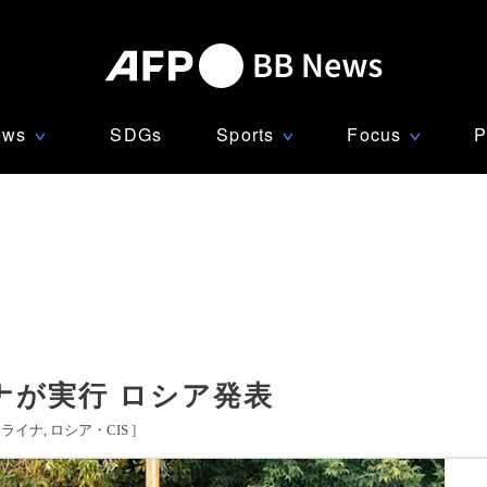
ews
SDGs
Sports
Focus
P
∨
∨
∨
ナが実行 ロシア発表
クライナ
ロシア・CIS
]