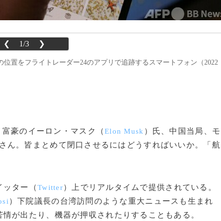
❮
1/3
❯
位置をフライトレーダー24のアプリで追跡するスマートフォン（2022
業、富豪のイーロン・マスク（
）氏、中国当局、モ
Elon Musk
さん。皆まとめて閉口させるにはどうすればいいか。「航
イッター（
）上でリアルタイムで提供されている。
Twitter
）下院議長の台湾訪問のような重大ニュースも生まれ
osi
苦情が出たり、機器が押収されたりすることもある。