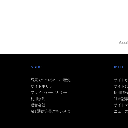
AFP
ABOUT
INFO
写真でつづるAFPの歴史
サイト
サイトポリシー
サイト
プライバシーポリシー
採用情
利用規約
訂正記
運営会社
サイト
AFP通信会長ごあいさつ
ニュー