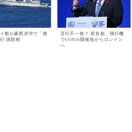
イ船が豪西岸沖で「挑
言行不一致？ 英首相、飛行機
行 国防相
でCOP26開催地からロンドン
へ