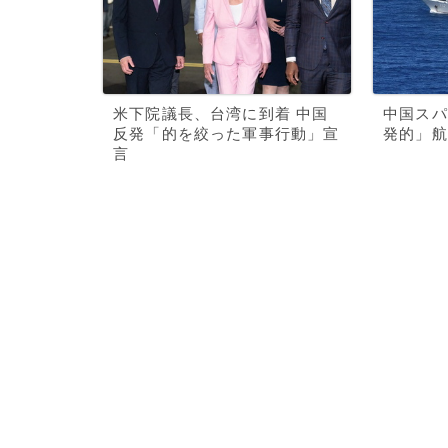
米下院議長、台湾に到着 中国
中国スパ
反発「的を絞った軍事行動」宣
発的」航
言