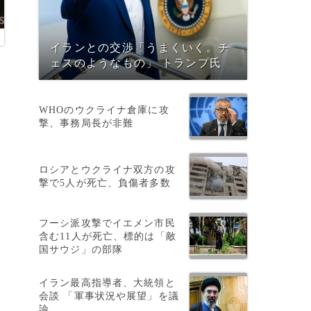
イランとの交渉「うまくいく。チ
ェスのようなもの」 トランプ氏
WHOのウクライナ倉庫に攻
撃、事務局長が非難
ロシアとウクライナ双方の攻
撃で5人が死亡、負傷者多数
フーシ派攻撃でイエメン市民
含む11人が死亡、標的は「敵
国サウジ」の部隊
イラン最高指導者、大統領と
会談 「軍事状況や展望」を議
論