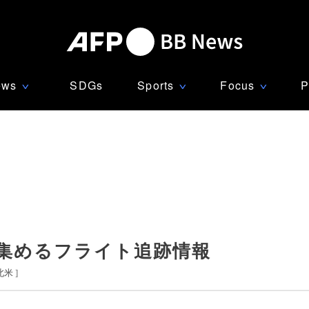
ews
SDGs
Sports
Focus
P
∨
∨
∨
目集めるフライト追跡情報
北米
]