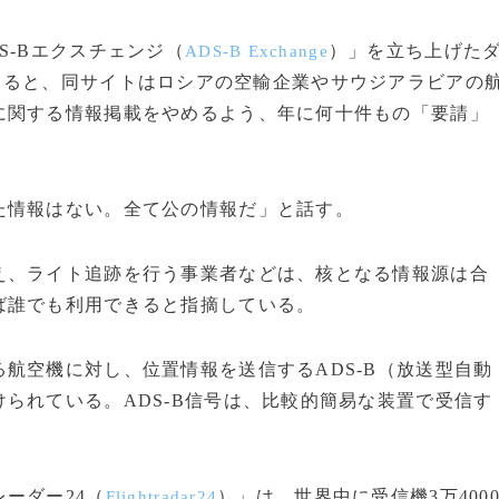
-Bエクスチェンジ（
）」を立ち上げた
ADS-B Exchange
よると、同サイトはロシアの空輸企業やサウジアラビアの
に関する情報掲載をやめるよう、年に何十件もの「要請」
情報はない。全て公の情報だ」と話す。
、ライト追跡を行う事業者などは、核となる情報源は合
ば誰でも利用できると指摘している。
航空機に対し、位置情報を送信するADS-B（放送型自動
られている。ADS-B信号は、比較的簡易な装置で受信す
ーダー24（
）」は、世界中に受信機3万400
Flightradar24