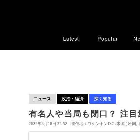
Latest
Popular
N
ニュース
政治・経済
深く知る
有名人や当局も閉口？ 注
2022年8月18日 22:52
発信地：ワシントンD.C./米国 [
米国