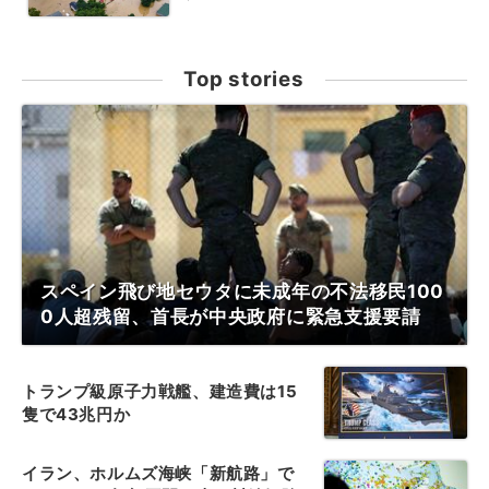
Top stories
スペイン飛び地セウタに未成年の不法移民100
0人超残留、首長が中央政府に緊急支援要請
トランプ級原子力戦艦、建造費は15
隻で43兆円か
イラン、ホルムズ海峡「新航路」で