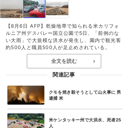
【8月6日 AFP】乾燥地帯で知られる米カリフォ
ルニア州デスバレー国立公園で5日、「前例のな
い大雨」で大規模な洪水が発生し、園内で観光客
約500人と職員500人が足止めされている。
全文を読む
>
関連記事
クモを焼き殺そうとして山火事に 男
逮捕 米
米ケンタッキー州で大洪水、死者25
人