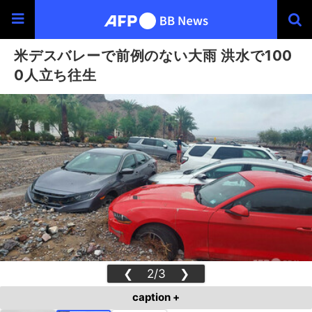
米デスバレーで前例のない大雨 洪水で100
0人立ち往生
❮
2/3
❯
caption +