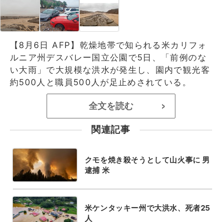
【8月6日 AFP】乾燥地帯で知られる米カリフォ
ルニア州デスバレー国立公園で5日、「前例のな
い大雨」で大規模な洪水が発生し、園内で観光客
約500人と職員500人が足止めされている。
全文を読む
>
関連記事
クモを焼き殺そうとして山火事に 男
逮捕 米
米ケンタッキー州で大洪水、死者25
人