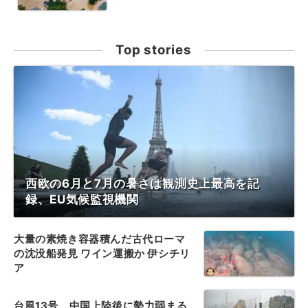
Top stories
西欧の6月と7月の暑さは観測史上最高を記
録、EU気候監視機関
大量の素焼き容器積んだ古代ローマ
の沈没船発見 ワイン運搬か 伊シチリ
ア
台風13号、中国上陸後に勢力弱まる