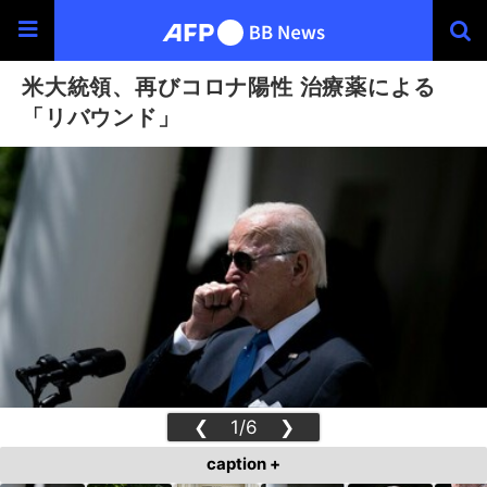
米大統領、再びコロナ陽性 治療薬による
「リバウンド」
❮
1/6
❯
caption +