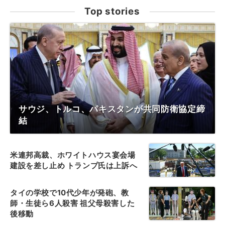
Top stories
サウジ、トルコ、パキスタンが共同防衛協定締
結
米連邦高裁、ホワイトハウス宴会場
建設を差し止め トランプ氏は上訴へ
タイの学校で10代少年が発砲、教
師・生徒ら6人殺害 祖父母殺害した
後移動