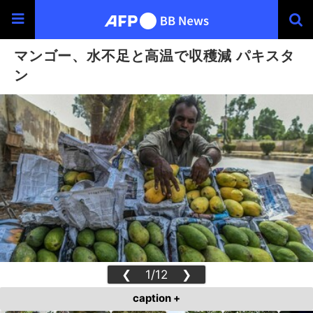
マンゴー、水不足と高温で収穫減 パキスタ
ン
❮
1/12
❯
caption +