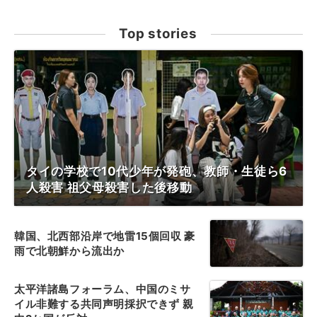
Top stories
タイの学校で10代少年が発砲、教師・生徒ら6
人殺害 祖父母殺害した後移動
韓国、北西部沿岸で地雷15個回収 豪
雨で北朝鮮から流出か
太平洋諸島フォーラム、中国のミサ
イル非難する共同声明採択できず 親