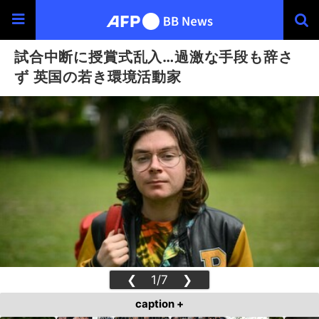
試合中断に授賞式乱入…過激な手段も辞さ
ず 英国の若き環境活動家
❮
1/7
❯
caption +