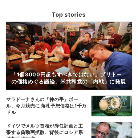
Top stories
「1個3000円超もすべきではない」ブリトー
の価格めぐる議論、米共和党の「内戦」に発展
マラドーナさんの「神の手」ボー
ル、今月競売に 落札予想価格は1千万
ドル
ドイツでメルツ首相が辞任計画と主
張する偽動画拡散、背後にロシア系