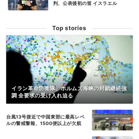
判、公表後初の笛 イスラエル
Top stories
イラン革命防衛隊、ホルムズ海峡の封鎖継続強
調 全要求の受け入れ迫る
台風13号接近で中国東部に最高レベ
ルの警戒警報、1500便以上が欠航