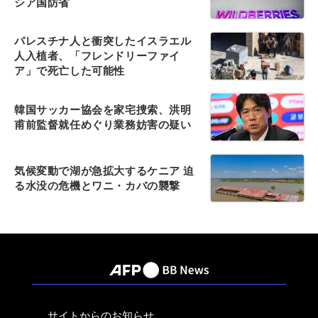
シア国防省
パレスチナ人と衝突したイスラエル
人入植者、「フレンドリーファイ
ア」で死亡した可能性
韓国サッカー協会を家宅捜索、洪明
甫前監督就任めぐり業務妨害の疑い
気候変動で湖が急拡大するケニア 迫
る水没の危機とワニ・カバの襲撃
サイトからのお知らせ