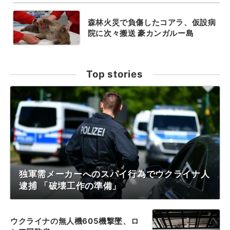
森林火災で負傷したコアラ、仮設病
院に次々搬送 豪カンガルー島
Top stories
独軍需メーカーへのスパイ行為でウクライナ人
逮捕 「破壊工作の準備」
ウクライナの無人機605機撃墜、ロ