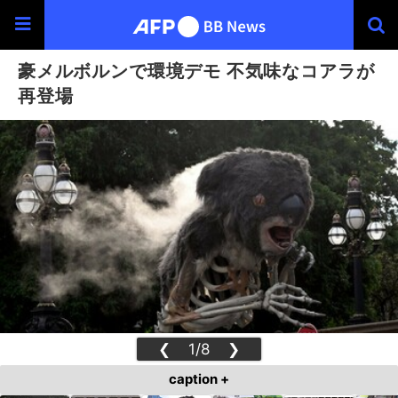
豪メルボルンで環境デモ 不気味なコアラが
再登場
❮
1/8
❯
caption +