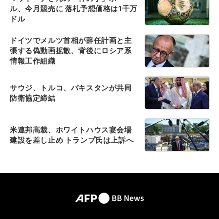
ル、今月競売に 落札予想価格は1千万
ドル
ドイツでメルツ首相が辞任計画と主
張する偽動画拡散、背後にロシア系
情報工作組織
サウジ、トルコ、パキスタンが共同
防衛協定締結
米連邦高裁、ホワイトハウス宴会場
建設を差し止め トランプ氏は上訴へ