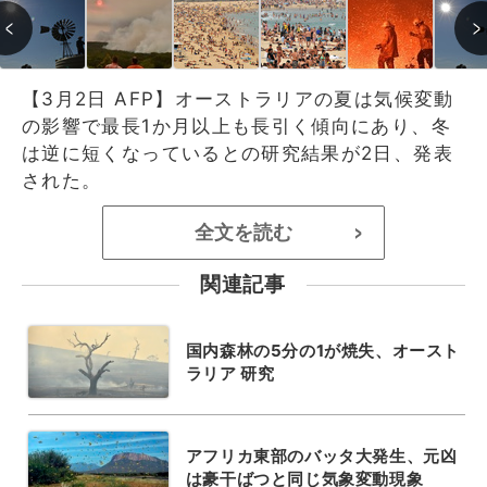
【3月2日 AFP】オーストラリアの夏は気候変動
の影響で最長1か月以上も長引く傾向にあり、冬
は逆に短くなっているとの研究結果が2日、発表
された。
全文を読む
>
関連記事
国内森林の5分の1が焼失、オースト
ラリア 研究
アフリカ東部のバッタ大発生、元凶
は豪干ばつと同じ気象変動現象