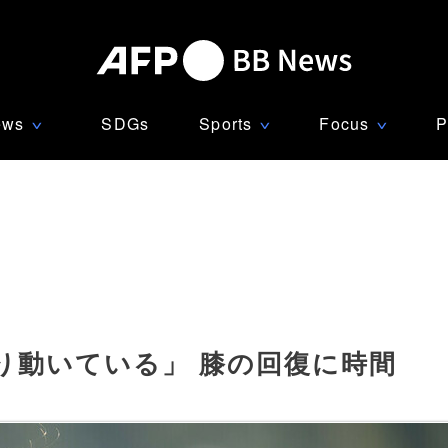
ews
SDGs
Sports
Focus
P
∨
∨
∨
り動いている」 膝の回復に時間