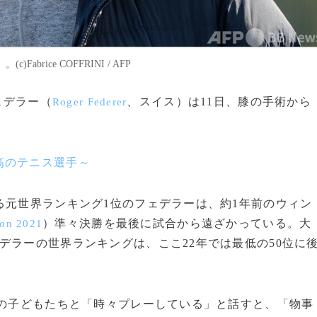
rice COFFRINI / AFP
ェデラー（
、スイス）は11日、膝の手術から
Roger Federer
高のテニス選手～
る元世界ランキング1位のフェデラーは、約1年前のウィン
）準々決勝を最後に試合から遠ざかっている。大
on 2021
デラーの世界ランキングは、ここ22年では最低の50位に
人の子どもたちと「時々プレーしている」と話すと、「物事