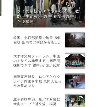
タイの学校で10代少年が発砲、教
師・生徒ら6人殺害 祖父母殺害し
た後移動
韓国、北西部沿岸で地雷15個
回収 豪雨で北朝鮮から流出か
太平洋諸島フォーラム、中国
のミサイル非難する共同声明
採択できず 親中2か国が反対
国連事務総長、ロシアとウク
ライナ両国を非難 民間人狙っ
後
た攻撃めぐり
北朝鮮指導部、夏バテ対策に
犬肉スープ「補身湯」推奨