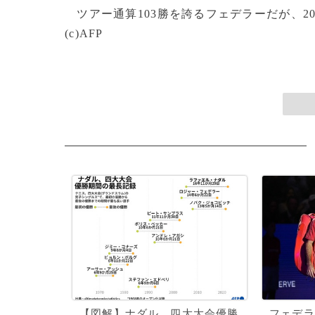
ツアー通算103勝を誇るフェデラーだが、202
(c)AFP
【図解】ナダル、四大大会優勝
フェデラ