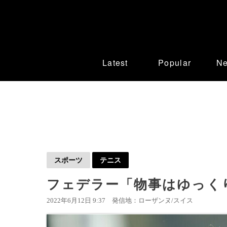
Latest
Popular
N
スポーツ
テニス
フェデラー「物事はゆっく
2022年6月12日 9:37
発信地：ローザンヌ/スイス