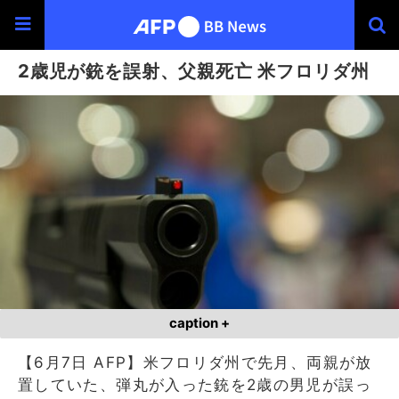
2歳児が銃を誤射、父親死亡 米フロリダ州
caption +
【6月7日 AFP】米フロリダ州で先月、両親が放
置していた、弾丸が入った銃を2歳の男児が誤っ