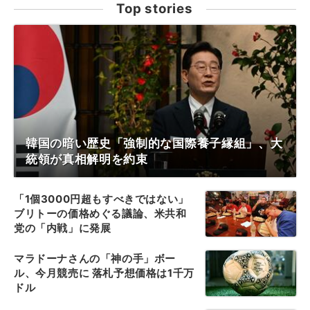
Top stories
韓国の暗い歴史「強制的な国際養子縁組」、大
統領が真相解明を約束
「1個3000円超もすべきではない」
ブリトーの価格めぐる議論、米共和
党の「内戦」に発展
マラドーナさんの「神の手」ボー
ル、今月競売に 落札予想価格は1千万
ドル