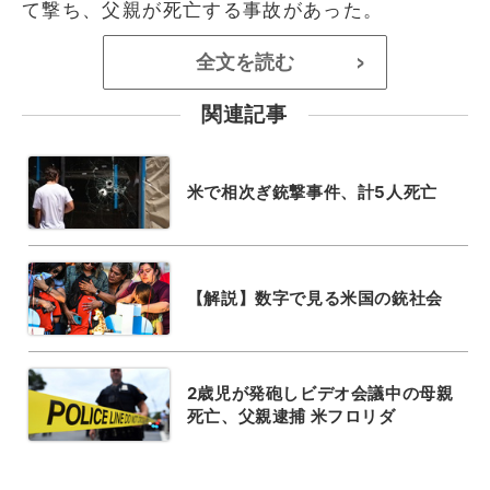
て撃ち、父親が死亡する事故があった。
全文を読む
>
関連記事
米で相次ぎ銃撃事件、計5人死亡
【解説】数字で見る米国の銃社会
2歳児が発砲しビデオ会議中の母親
死亡、父親逮捕 米フロリダ