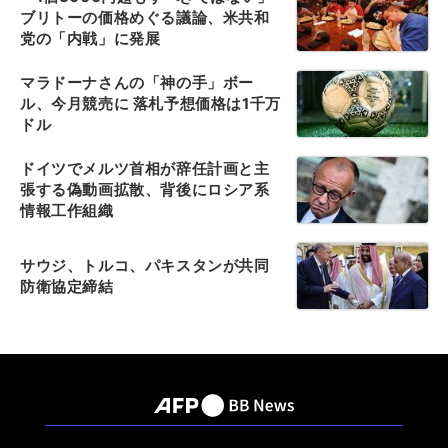
ブリトーの価格めぐる議論、米共和
党の「内戦」に発展
マラドーナさんの「神の手」ボー
ル、今月競売に 落札予想価格は1千万
ドル
ドイツでメルツ首相が辞任計画と主
張する偽動画拡散、背後にロシア系
情報工作組織
サウジ、トルコ、パキスタンが共同
防衛協定締結