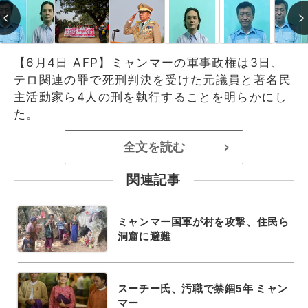
【6月4日 AFP】ミャンマーの軍事政権は3日、
テロ関連の罪で死刑判決を受けた元議員と著名民
主活動家ら4人の刑を執行することを明らかにし
た。
全文を読む
>
関連記事
ミャンマー国軍が村を攻撃、住民ら
洞窟に避難
スーチー氏、汚職で禁錮5年 ミャン
マー