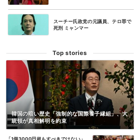
スーチー氏政党の元議員、テロ罪で
死刑 ミャンマー
Top stories
韓国の暗い歴史「強制的な国際養子縁組」、大
統領が真相解明を約束
「1個3000円超もすべきではない」