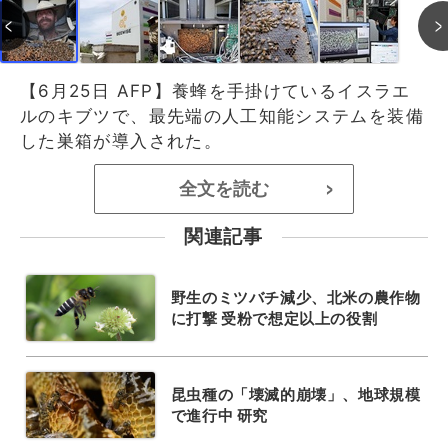
【6月25日 AFP】養蜂を手掛けているイスラエ
ルのキブツで、最先端の人工知能システムを装備
した巣箱が導入された。
全文を読む
>
関連記事
野生のミツバチ減少、北米の農作物
に打撃 受粉で想定以上の役割
昆虫種の「壊滅的崩壊」、地球規模
で進行中 研究