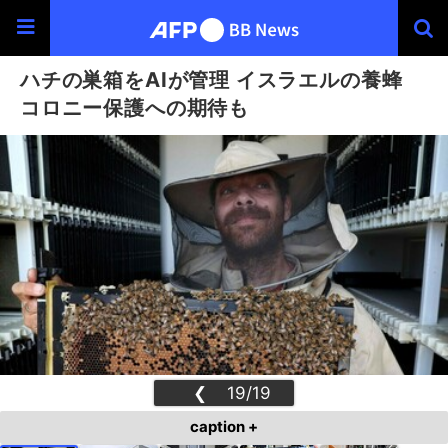
ハチの巣箱をAIが管理 イスラエルの養蜂
コロニー保護への期待も
❮
19/19
❯
caption +