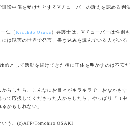
誹謗中傷を受けたとするVチューバーの訴えを認める判
沢一仁（
）弁護士は、Vチューバーは性別
Kazuhito Ozawa
こには現実の世界で発言、書き込みを読んでいる人がいる
ゆめとして活動を続けてきた後に正体を明かすのは不安
人からしたら、こんなにお目々がキラキラで、おなかもす
思って応援してくださった人からしたら、やっぱり『（中
れるかもしれない」
)AFP/Tomohiro OSAKI