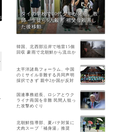
タイの学校で10代少年が発砲、教
師・生徒ら6人殺害 祖父母殺害し
た後移動
韓国、北西部沿岸で地雷15個
回収 豪雨で北朝鮮から流出か
太平洋諸島フォーラム、中国
のミサイル非難する共同声明
採択できず 親中2か国が反対
国連事務総長、ロシアとウク
人
ライナ両国を非難 民間人狙っ
た攻撃めぐり
北朝鮮指導部、夏バテ対策に
犬肉スープ「補身湯」推奨