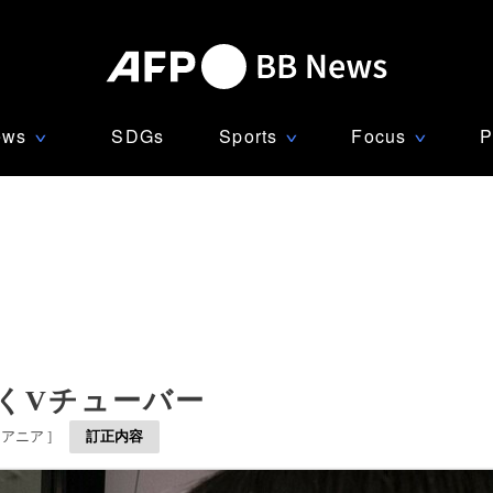
ews
SDGs
Sports
Focus
P
∨
∨
∨
くVチューバー
セアニア
]
訂正内容