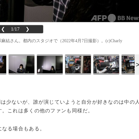
❮
1/17
❯
ん。都内のスタジオで（2022年4月7日撮影）。(c)Charly
は少ないが、誰が演じていようと自分が好きなのは中の
す。これは多くの他のファンも同様だ。
になる場合もある。