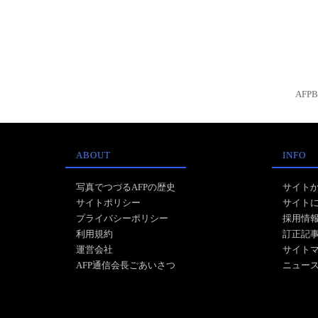
AFP
ABOUT
INFO
写真でつづるAFPの歴史
サイト
サイトポリシー
サイト
プライバシーポリシー
採用情
利用規約
訂正記
運営会社
サイト
AFP通信会長ごあいさつ
ニュー