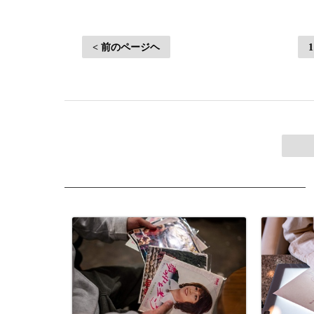
< 前のページヘ
1