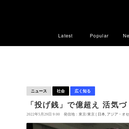
Latest
Popular
N
ニュース
社会
広く知る
「投げ銭」で億超え 活気づ
2022年5月29日 9:00
発信地：東京/東京 [
日本
アジア・オ