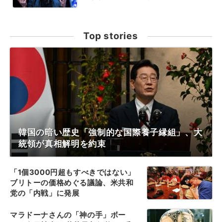
Top stories
韓国の暗い歴史「強制的な国際養子縁組」、大
統領が真相解明を約束
「1個3000円超もすべきではない」
ブリトーの価格めぐる議論、米共和
党の「内戦」に発展
マラドーナさんの「神の手」ボー