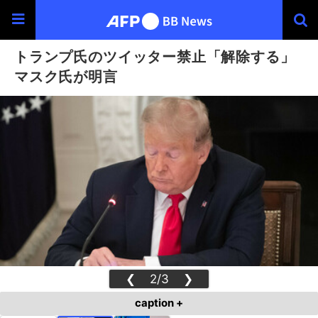
トランプ氏のツイッター禁止「解除する」
マスク氏が明言
❮
2/3
❯
caption +