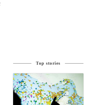
女
、
Top stories