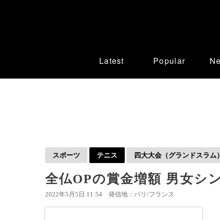
Latest
Popular
N
スポーツ
テニス
四大大会（グランドスラム
全仏OPの賞金増額 男女シ
2022年5月5日 11:54
発信地：パリ/フランス