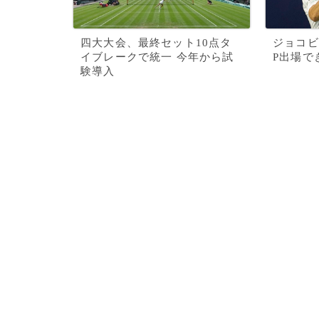
四大大会、最終セット10点タ
ジョコビ
イブレークで統一 今年から試
P出場で
験導入