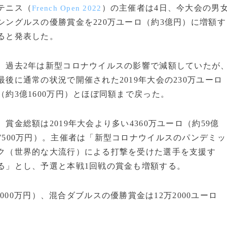
テニス（
）の主催者は4日、今大会の男
French Open 2022
シングルスの優勝賞金を220万ユーロ（約3億円）に増額す
ると発表した。
過去2年は新型コロナウイルスの影響で減額していたが
最後に通常の状況で開催された2019年大会の230万ユーロ
（約3億1600万円）とほぼ同額まで戻った。
賞金総額は2019年大会より多い4360万ユーロ（約59億
7500万円）。主催者は「新型コロナウイルスのパンデミッ
ク（世界的な大流行）による打撃を受けた選手を支援す
る」とし、予選と本戦1回戦の賞金も増額する。
00万円）、混合ダブルスの優勝賞金は12万2000ユーロ