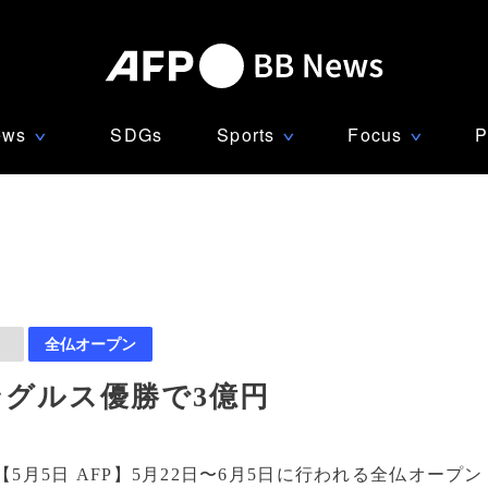
ews
SDGs
Sports
Focus
P
∨
∨
∨
）
全仏オープン
ングルス優勝で3億円
【5月5日 AFP】5月22日〜6月5日に行われる全仏オープン