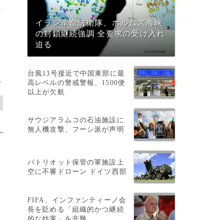
イラン革命防衛隊、ホルムズ海峡
の封鎖継続強調 全要求の受け入れ
迫る
台風13号接近で中国東部に最
>
高レベルの警戒警報、1500便
以上が欠航
サウジアラムコの石油施設に
無人機攻撃、フーシ派が声明
パトリオット保管の軍施設上
空に不審ドローン ドイツ西部
FIFA、インファンティーノ会
長を貶める「組織的かつ継続
的な妨害」を非難