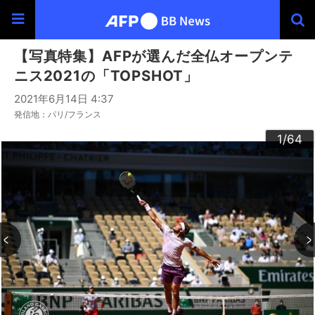
【写真特集】AFPが選んだ全仏オープンテ
ニス2021の「TOPSHOT」
2021年6月14日 4:37
発信地：パリ/フランス
30
33
34
36
39
40
43
44
46
49
60
63
64
20
23
24
26
29
32
35
37
38
42
45
47
48
50
53
54
56
59
62
22
25
27
28
52
55
57
58
10
13
14
16
19
31
41
61
12
15
17
18
21
51
11
3
4
6
9
2
5
7
8
1
/64
/64
/64
/64
/64
/64
/64
/64
/64
/64
/64
/64
/64
/64
/64
/64
/64
/64
/64
/64
/64
/64
/64
/64
/64
/64
/64
/64
/64
/64
/64
/64
/64
/64
/64
/64
/64
/64
/64
/64
/64
/64
/64
/64
/64
/64
/64
/64
/64
/64
/64
/64
/64
/64
/64
/64
/64
/64
/64
/64
/64
/64
/64
/64