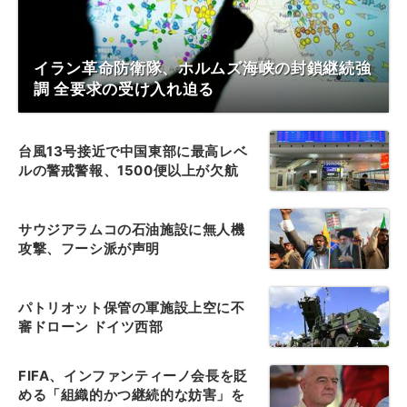
イラン革命防衛隊、ホルムズ海峡の封鎖継続強
調 全要求の受け入れ迫る
台風13号接近で中国東部に最高レベ
ルの警戒警報、1500便以上が欠航
サウジアラムコの石油施設に無人機
攻撃、フーシ派が声明
パトリオット保管の軍施設上空に不
審ドローン ドイツ西部
FIFA、インファンティーノ会長を貶
める「組織的かつ継続的な妨害」を