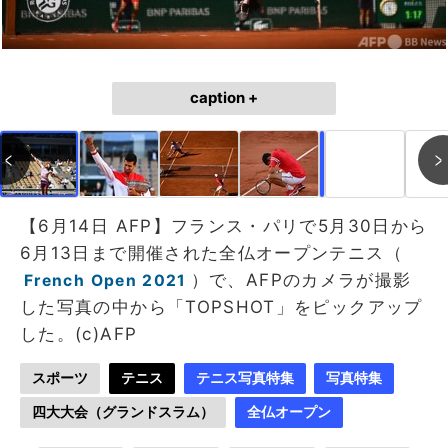
caption +
作成中
画像作成中
【6月14日 AFP】フランス・パリで5月30日から
6月13日まで開催された全仏オープンテニス（
）で、AFPのカメラが撮影
French Open 2021
した写真の中から「TOPSHOT」をピックアップ
した。(c)AFP
スポーツ
テニス
テニス写真特集
写真特集
四大大会（グランドスラム）
全仏オープン