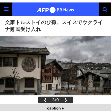
文豪トルストイのひ孫、スイスでウクライ
ナ難民受け入れ
❮
3/9
❯
caption +