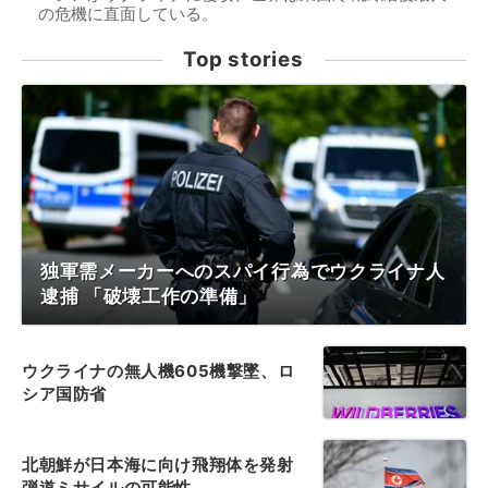
の危機に直面している。
Top stories
独軍需メーカーへのスパイ行為でウクライナ人
逮捕 「破壊工作の準備」
ウクライナの無人機605機撃墜、ロ
シア国防省
北朝鮮が日本海に向け飛翔体を発射
弾道ミサイルの可能性