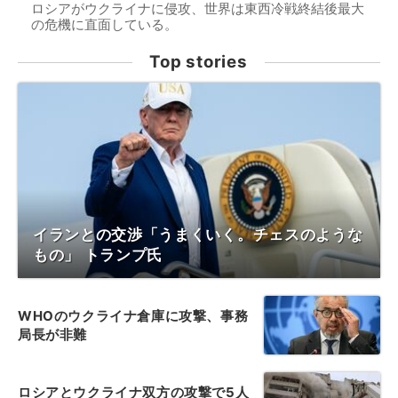
ロシアがウクライナに侵攻、世界は東西冷戦終結後最大
の危機に直面している。
Top stories
イランとの交渉「うまくいく。チェスのような
もの」 トランプ氏
WHOのウクライナ倉庫に攻撃、事務
局長が非難
ロシアとウクライナ双方の攻撃で5人