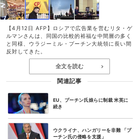
【4月12日 AFP】ロシアで広告業を営むリタ・ゲ
ルマンさんは、同国の比較的裕福な中間層の多く
と同様、ウラジーミル・プーチン大統領に長い間
反対してきた。
全文を読む
>
関連記事
EU、プーチン氏娘らに制裁 米英に
続き
ウクライナ、ハンガリーを非難 「プ
ーチン氏の侵略を支援」