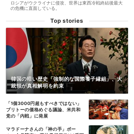
ロシアがウクライナに侵攻、世界は東西冷戦終結後最大
の危機に直面している。
Top stories
韓国の暗い歴史「強制的な国際養子縁組」、大
統領が真相解明を約束
「1個3000円超もすべきではない」
ブリトーの価格めぐる議論、米共和
党の「内戦」に発展
マラドーナさんの「神の手」ボー