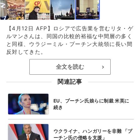
【4月12日 AFP】ロシアで広告業を営むリタ・ゲ
ルマンさんは、同国の比較的裕福な中間層の多く
と同様、ウラジーミル・プーチン大統領に長い間
反対してきた。
全文を読む
>
関連記事
EU、プーチン氏娘らに制裁 米英に
続き
ウクライナ、ハンガリーを非難 「プ
ーチン氏の侵略を支援」