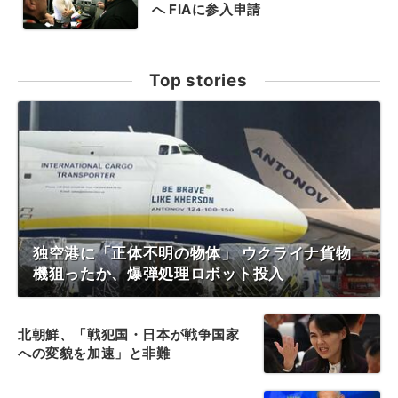
へ FIAに参入申請
Top stories
独空港に「正体不明の物体」 ウクライナ貨物
機狙ったか、爆弾処理ロボット投入
北朝鮮、「戦犯国・日本が戦争国家
への変貌を加速」と非難