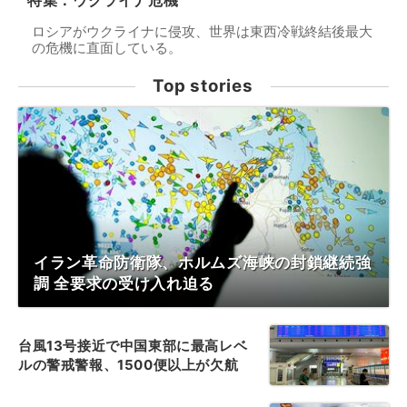
特集：ウクライナ危機
ロシアがウクライナに侵攻、世界は東西冷戦終結後最大
の危機に直面している。
Top stories
イラン革命防衛隊、ホルムズ海峡の封鎖継続強
調 全要求の受け入れ迫る
台風13号接近で中国東部に最高レベ
ルの警戒警報、1500便以上が欠航