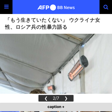
「もう生きていたくない」 ウクライナ女
性、ロシア兵の性暴力語る
❮
2/7
❯
caption +