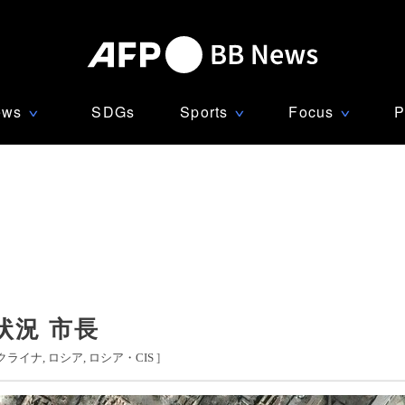
ews
SDGs
Sports
Focus
P
∨
∨
∨
状況 市長
クライナ
ロシア
ロシア・CIS
]