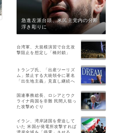
急進左派台頭、米民主党内の分断
浮き彫りに
台湾軍、大規模演習で台北攻
撃阻止を想定し「橋封鎖」
トランプ氏、「出産ツーリズ
ム」禁止する大統領令に署名
「出生地主義」見直し継続へ
国連事務総長、ロシアとウク
ライナ両国を非難 民間人狙っ
た攻撃めぐり
イラン、湾岸諸国を脅迫して
いた 米国が発電所攻撃すれば
湾岸全域を「停電」させる