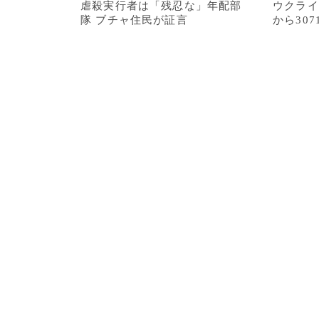
虐殺実行者は「残忍な」年配部
ウクライ
隊 ブチャ住民が証言
から30