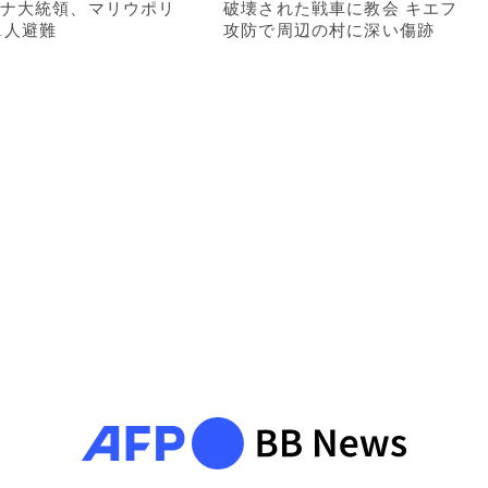
ナ大統領、マリウポリ
破壊された戦車に教会 キエフ
71人避難
攻防で周辺の村に深い傷跡