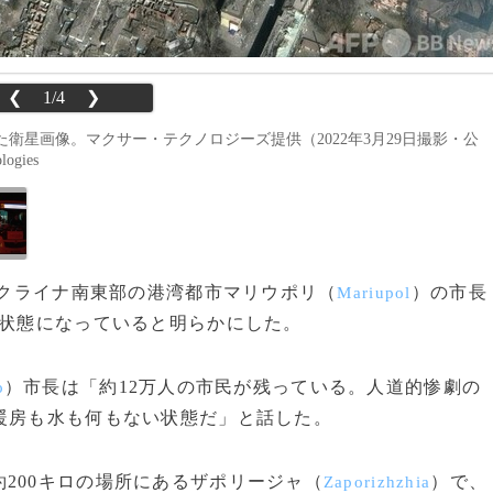
❮
1/4
❯
星画像。マクサー・テクノロジーズ提供（2022年3月29日撮影・公
logies
ウクライナ南東部の港湾都市マリウポリ（
）の市長
Mariupol
」状態になっていると明らかにした。
）市長は「約12万人の市民が残っている。人道的惨劇の
o
暖房も水も何もない状態だ」と話した。
200キロの場所にあるザポリージャ（
）で、
Zaporizhzhia