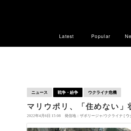
Latest
Popular
N
ニュース
戦争・紛争
ウクライナ危機
マリウポリ、「住めない」
2022年4月6日 15:08
発信地：ザポリージャ/ウクライナ [
ウ