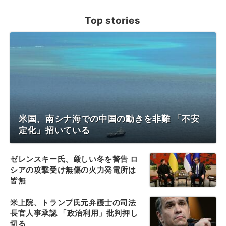
Top stories
米国、南シナ海での中国の動きを非難 「不安
定化」招いている
ゼレンスキー氏、厳しい冬を警告 ロ
シアの攻撃受け無傷の火力発電所は
皆無
米上院、トランプ氏元弁護士の司法
長官人事承認 「政治利用」批判押し
切る