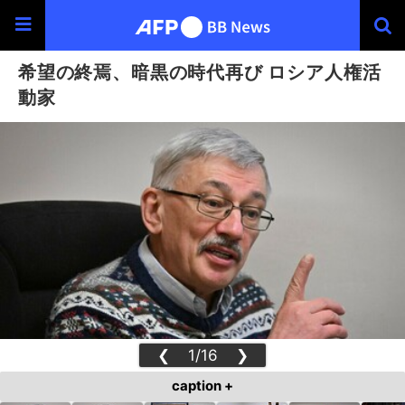
希望の終焉、暗黒の時代再び ロシア人権活
動家
❮
1/16
❯
caption +