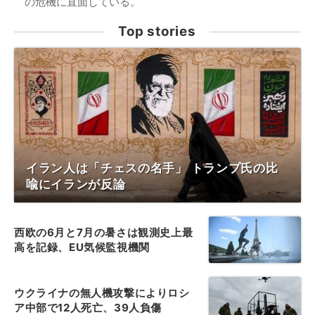
の危機に直面している。
Top stories
イラン人は「チェスの名手」 トランプ氏の比
喩にイランが反論
西欧の6月と7月の暑さは観測史上最
高を記録、EU気候監視機関
ウクライナの無人機攻撃によりロシ
ア中部で12人死亡、39人負傷