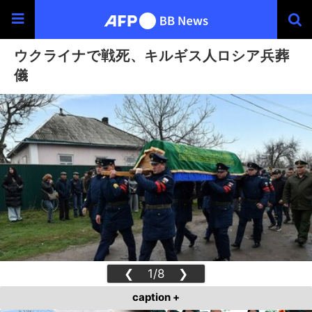
ウクライナで戦死、キルギス人ロシア兵葬
儀
❮
1/8
❯
caption +