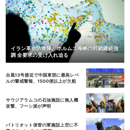
イラン革命防衛隊、ホルムズ海峡の封鎖継続強
調 全要求の受け入れ迫る
台風13号接近で中国東部に最高レベ
ルの警戒警報、1500便以上が欠航
サウジアラムコの石油施設に無人機
攻撃、フーシ派が声明
パトリオット保管の軍施設上空に不