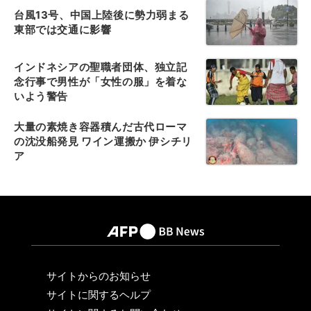
台風13号、中国上陸後に勢力弱まる
東部では交通に影響
インドネシアの聖職者団体、独立記
念行事で男性が「女性の服」を着な
いよう警告
大量の素焼き容器積んだ古代ローマ
の沈没船発見 ワイン運搬か 伊シチリ
ア
サイトからのお知らせ
サイトに関するヘルプ