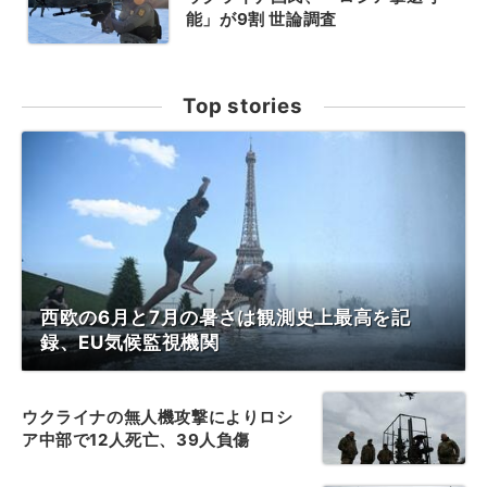
能」が9割 世論調査
Top stories
西欧の6月と7月の暑さは観測史上最高を記
録、EU気候監視機関
ウクライナの無人機攻撃によりロシ
ア中部で12人死亡、39人負傷