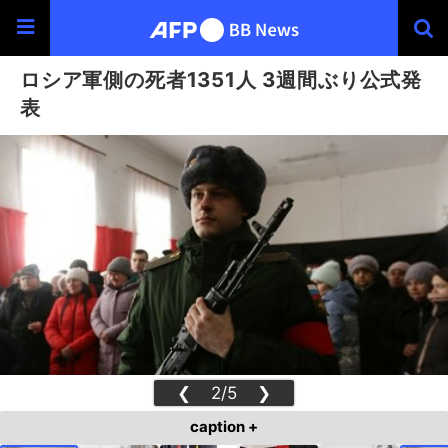
ロシア軍側の死者1351人 3週間ぶり公式発
表
❮
2/5
❯
caption +