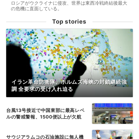
ロシアがウクライナに侵攻、世界は東西冷戦終結後最大
の危機に直面している。
Top stories
イラン革命防衛隊、ホルムズ海峡の封鎖継続強
調 全要求の受け入れ迫る
台風13号接近で中国東部に最高レベ
ルの警戒警報、1500便以上が欠航
サウジアラムコの石油施設に無人機