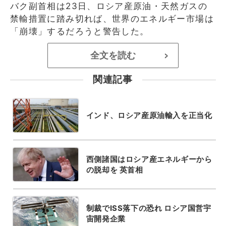
バク副首相は23日、ロシア産原油・天然ガスの
禁輸措置に踏み切れば、世界のエネルギー市場は
「崩壊」するだろうと警告した。
全文を読む
>
関連記事
インド、ロシア産原油輸入を正当化
西側諸国はロシア産エネルギーから
の脱却を 英首相
制裁でISS落下の恐れ ロシア国営宇
宙開発企業