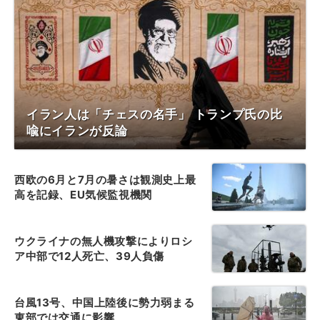
イラン人は「チェスの名手」 トランプ氏の比
喩にイランが反論
西欧の6月と7月の暑さは観測史上最
高を記録、EU気候監視機関
ウクライナの無人機攻撃によりロシ
ア中部で12人死亡、39人負傷
台風13号、中国上陸後に勢力弱まる
東部では交通に影響