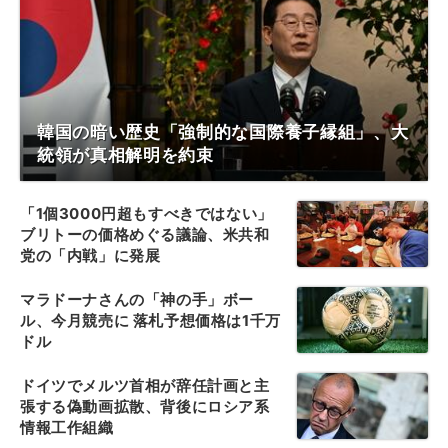
韓国の暗い歴史「強制的な国際養子縁組」、大
統領が真相解明を約束
「1個3000円超もすべきではない」
ブリトーの価格めぐる議論、米共和
党の「内戦」に発展
マラドーナさんの「神の手」ボー
ル、今月競売に 落札予想価格は1千万
ドル
ドイツでメルツ首相が辞任計画と主
張する偽動画拡散、背後にロシア系
情報工作組織