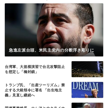
急進左派台頭、米民主党内の分断浮き彫りに
台湾軍、大規模演習で台北攻撃阻止
を想定し「橋封鎖」
トランプ氏、「出産ツーリズム」禁
止する大統領令に署名 「出生地主
義」見直し継続へ