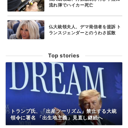
流れ弾でハイカー死亡
仏大統領夫人、デマ発信者を提訴 ト
ランスジェンダーとのうわさ拡散
Top stories
トランプ氏、「出産ツーリズム」禁止する大統
領令に署名 「出生地主義」見直し継続へ