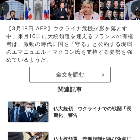
【3月18日 AFP】ウクライナ危機が影を落とす
中、来月10日に大統領選を迎えるフランスの有権
者は、激動の時代に国を「守る」と公約する現職
のエマニュエル・マクロン氏を支持する姿勢を強
めているようだ。
全文を読む
>
関連記事
仏大統領、ウクライナでの戦闘「長
期化」警告
仏大統領選、狩猟規制が再び争点に