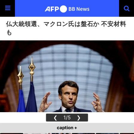
仏大統領選、マクロン氏は盤石か 不安材料
も
❮
1/5
❯
caption +