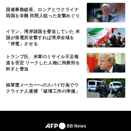
国連事務総長、ロシアとウクライナ
両国を非難 民間人狙った攻撃めぐり
イラン、湾岸諸国を脅迫していた 米
国が発電所攻撃すれば湾岸全域を
「停電」させる
トランプ氏、米軍のミサイル不足報
道を否定 リークした人物に拘禁刑を
科すと脅迫
独軍需メーカーへのスパイ行為でウ
クライナ人逮捕 「破壊工作の準備」