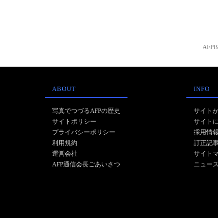
AFP
ABOUT
INFO
写真でつづるAFPの歴史
サイト
サイトポリシー
サイト
プライバシーポリシー
採用情
利用規約
訂正記
運営会社
サイト
AFP通信会長ごあいさつ
ニュー