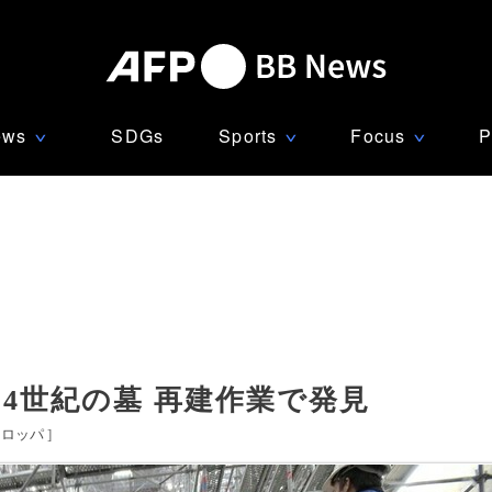
ews
SDGs
Sports
Focus
P
∨
∨
∨
4世紀の墓 再建作業で発見
ーロッパ
]