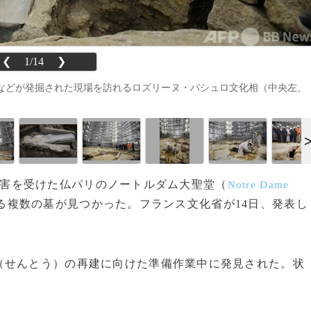
❮
1/14
❯
ぎなどが発掘された現場を訪れるロズリーヌ・バシュロ文化相（中央左、
きな被害を受けた仏パリのノートルダム大聖堂（
Notre Dame
る複数の墓が見つかった。フランス文化省が14日、発表し
せんとう）の再建に向けた準備作業中に発見された。状