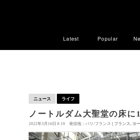
Latest
Popular
N
ニュース
ライフ
ノートルダム大聖堂の床に1
2022年3月16日 8:19
発信地：パリ/フランス [
フランス
ヨ