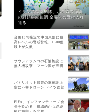
イラン革命防衛隊、ホルムズ海峡
の封鎖継続強調 全要求の受け入れ
迫る
台風13号接近で中国東部に最
高レベルの警戒警報、1500便
以上が欠航
サウジアラムコの石油施設に
無人機攻撃、フーシ派が声明
パトリオット保管の軍施設上
空に不審ドローン ドイツ西部
FIFA、インファンティーノ会
長を貶める「組織的かつ継続
的な妨害」を非難