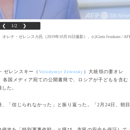
❮
1/2
❯
スカ氏（2019年10月16日撮影）。(c)Gints Ivuskans / AF
ル・ゼレンスキー（
）大統領の妻オレ
Volodymyr Zelensky
、各国メディア宛ての公開書簡で、ロシアが子どもを含む
難した。
、「信じられなかった」と振り返った。「2月24日、朝
侵攻を「特別軍事作戦」と呼び、市民の安全を保証して