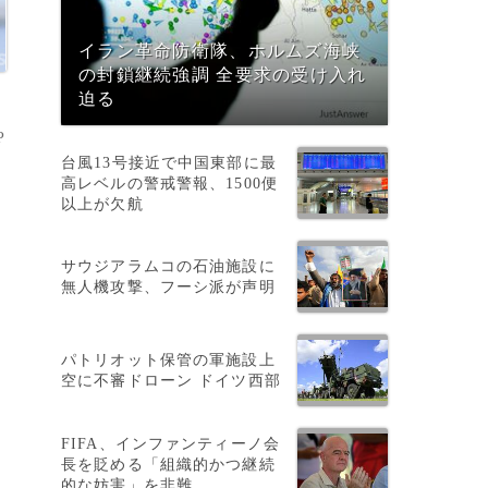
イラン革命防衛隊、ホルムズ海峡
の封鎖継続強調 全要求の受け入れ
迫る
P
台風13号接近で中国東部に最
高レベルの警戒警報、1500便
以上が欠航
サウジアラムコの石油施設に
無人機攻撃、フーシ派が声明
パトリオット保管の軍施設上
空に不審ドローン ドイツ西部
目
FIFA、インファンティーノ会
長を貶める「組織的かつ継続
的な妨害」を非難