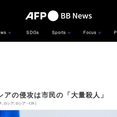
ews
SDGs
Sports
Focus
P
∨
∨
∨
シアの侵攻は市民の「大量殺人」
ナ
ロシア
ロシア・CIS
]