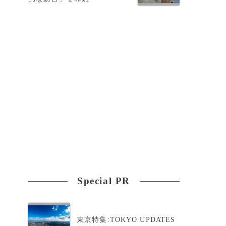
か
Special PR
東京特集:TOKYO UPDATES