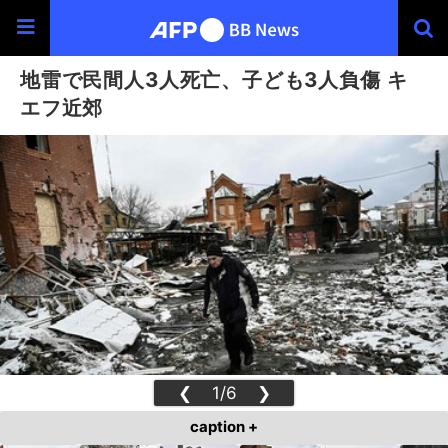
地雷で民間人3人死亡、子ども3人負傷 キ
エフ近郊
❮
1/6
❯
caption +