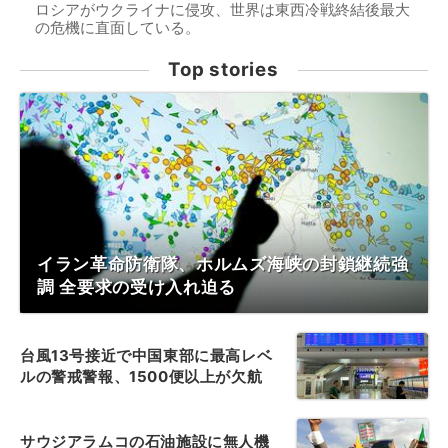
ロシアがウクライナに侵攻、世界は東西冷戦終結後最大
の危機に直面している。
Top stories
イラン革命防衛隊、ホルムズ海峡の封鎖継続強
調 全要求の受け入れ迫る
台風13号接近で中国東部に最高レベ
ルの警戒警報、1500便以上が欠航
サウジアラムコの石油施設に無人機