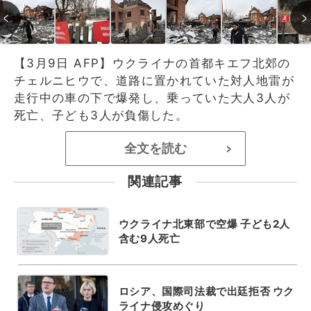
【3月9日 AFP】ウクライナの首都キエフ北郊の
チェルニヒウで、道路に置かれていた対人地雷が
走行中の車の下で爆発し、乗っていた大人3人が
死亡、子ども3人が負傷した。
全文を読む
>
関連記事
ウクライナ北東部で空爆 子ども2人
含む9人死亡
ロシア、国際司法裁で出廷拒否 ウク
ライナ侵攻めぐり