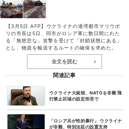
【3月5日 AFP】ウクライナの港湾都市マリウポ
リの市長は5日、同市がロシア軍に数日間にわた
る「無慈悲な」攻撃を受けて「封鎖状態にある」
とし、物資を輸送するルートの確保を求めた。
全文を読む
>
関連記事
ウクライナ大統領、NATOを非難 飛
行禁止区域の設定拒否で
「ロシア兵が性的暴行」 ウクライナ
が非難、特別法廷の設置支持