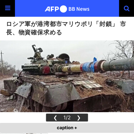
ロシア軍が港湾都市マリウポリ「封鎖」 市
長、物資確保求める
❮
1/2
❯
caption +