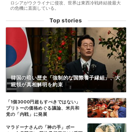
ロシアがウクライナに侵攻、世界は東西冷戦終結後最大
の危機に直面している。
Top stories
韓国の暗い歴史「強制的な国際養子縁組」、大
統領が真相解明を約束
「1個3000円超もすべきではない」
ブリトーの価格めぐる議論、米共和
党の「内戦」に発展
マラドーナさんの「神の手」ボー