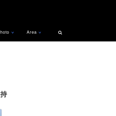
hoto
Area
∨
∨
支持