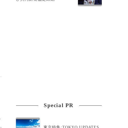
つ
Special PR
>
東京特集:TOKYO UPDATES