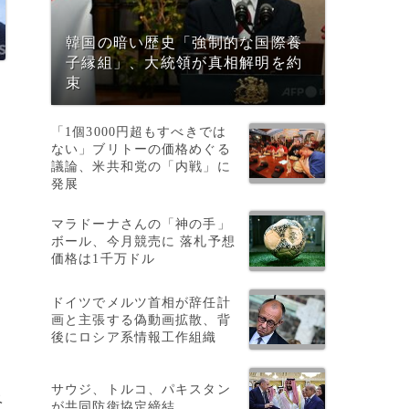
韓国の暗い歴史「強制的な国際養
子縁組」、大統領が真相解明を約
束
「1個3000円超もすべきでは
ない」ブリトーの価格めぐる
議論、米共和党の「内戦」に
発展
マラドーナさんの「神の手」
ボール、今月競売に 落札予想
価格は1千万ドル
ドイツでメルツ首相が辞任計
画と主張する偽動画拡散、背
後にロシア系情報工作組織
サウジ、トルコ、パキスタン
ベ
が共同防衛協定締結