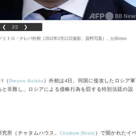
❮
2/2
❯
・クレバ外相（2022年2月21日撮影、資料写真）。(c)Kenzo
バ（
）外相は4日、同国に侵攻したロシア軍
Dmytro Kuleba
ると非難し、ロシアによる侵略行為を罰する特別法廷の設
研究所（チャタムハウス、
）で開かれたイ
Chatham House