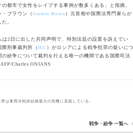
ナの都市で女性をレイプする事例が数多くある」と指摘。
ン・ブラウン（
）元首相や国際法専門家らが
Gordon Brown
した。
人は2日に出した共同声明で、特別法廷の設置を訴えてい
国際刑事裁判所（
）がロシアによる戦争犯罪の疑いに
ICC
間の紛争について裁判を行える唯一の機関である国際司法
Charles ONIANS
世界は東西冷戦終結後最大の危機に直面している。
戦争・紛争 一覧へ