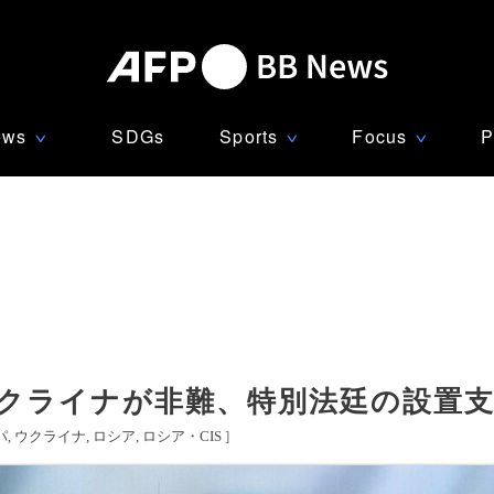
ews
SDGs
Sports
Focus
P
∨
∨
∨
ウクライナが非難、特別法廷の設置
パ
ウクライナ
ロシア
ロシア・CIS
]