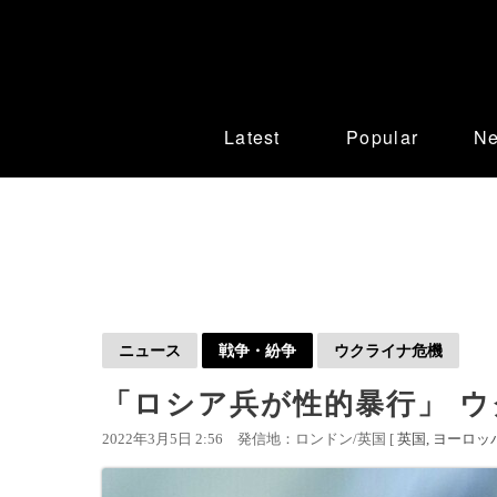
Latest
Popular
N
ニュース
戦争・紛争
ウクライナ危機
「ロシア兵が性的暴行」 
2022年3月5日 2:56
発信地：ロンドン/英国 [
英国
ヨーロッ