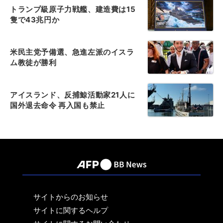
トランプ級原子力戦艦、建造費は15
隻で43兆円か
米民主党予備選、急進左派のイスラ
ム教徒が勝利
アイスランド、反捕鯨活動家21人に
国外退去命令 再入国も禁止
サイトからのお知らせ
サイトに関するヘルプ