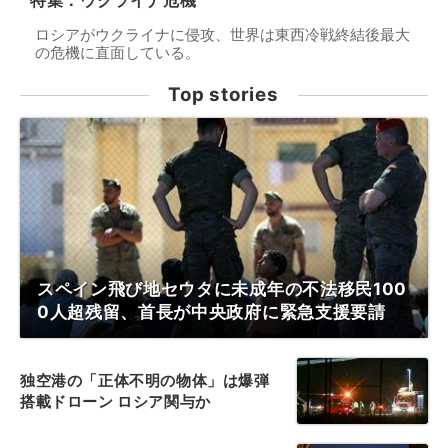
特集：ウクライナ危機
ロシアがウクライナに侵攻、世界は東西冷戦終結後最大
の危機に直面している。
Top stories
スペイン飛び地セウタに未成年の不法移民100
0人超残留、首長が中央政府に緊急支援要請
独空港の「正体不明の物体」は爆弾
搭載ドローン ロシア関与か