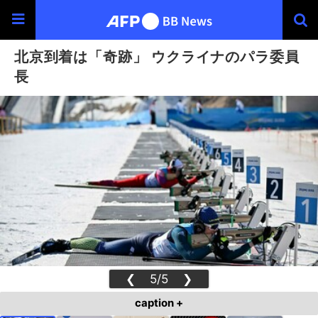
北京到着は「奇跡」 ウクライナのパラ委員
長
❮
5/5
❯
caption +