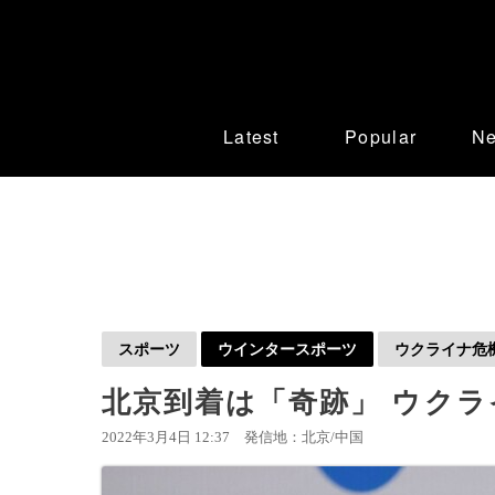
Latest
Popular
N
スポーツ
ウインタースポーツ
ウクライナ危
北京到着は「奇跡」 ウク
2022年3月4日 12:37
発信地：北京/中国