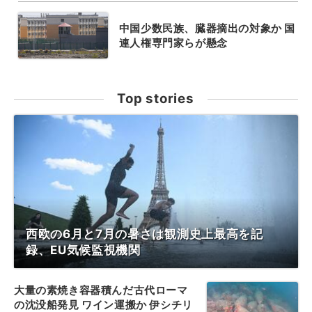
中国少数民族、臓器摘出の対象か 国
連人権専門家らが懸念
Top stories
西欧の6月と7月の暑さは観測史上最高を記
録、EU気候監視機関
大量の素焼き容器積んだ古代ローマ
の沈没船発見 ワイン運搬か 伊シチリ