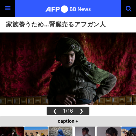
家族養うため…腎臓売るアフガン人
❮
1/16
❯
caption +