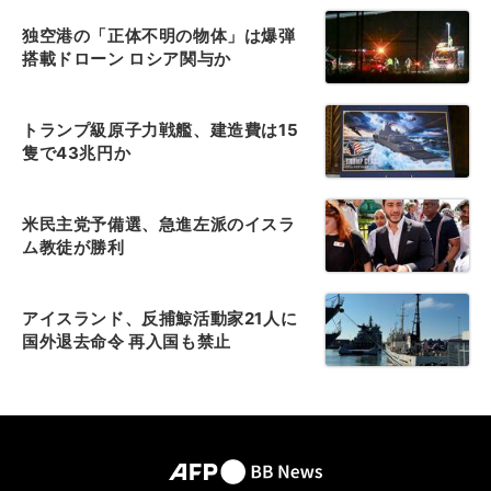
独空港の「正体不明の物体」は爆弾
搭載ドローン ロシア関与か
トランプ級原子力戦艦、建造費は15
隻で43兆円か
米民主党予備選、急進左派のイスラ
ム教徒が勝利
アイスランド、反捕鯨活動家21人に
国外退去命令 再入国も禁止