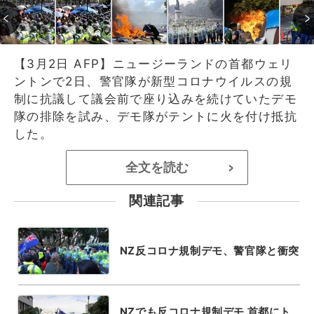
【3月2日 AFP】ニュージーランドの首都ウェリ
ントンで2日、警官隊が新型コロナウイルスの規
制に抗議して議会前で座り込みを続けていたデモ
隊の排除を試み、デモ隊がテントに火を付け抵抗
した。
全文を読む
>
関連記事
NZ反コロナ規制デモ、警官隊と衝突
NZでも反コロナ規制デモ 首都にト