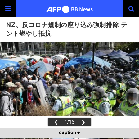
NZ、反コロナ規制の座り込み強制排除 テ
ント燃やし抵抗
❮
1/16
❯
caption +