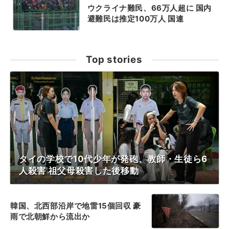
ウクライナ難民、66万人超に 国内
避難民は推定100万人 国連
Top stories
タイの学校で10代少年が発砲、教師・生徒ら6
人殺害 祖父母殺害した後移動
韓国、北西部沿岸で地雷15個回収 豪
雨で北朝鮮から流出か