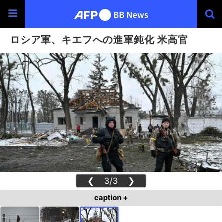
ロシア軍、キエフへの進軍鈍化 米高官
❮
3/3
❯
caption +