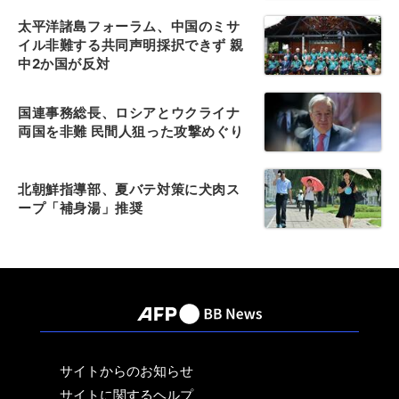
太平洋諸島フォーラム、中国のミサ
イル非難する共同声明採択できず 親
中2か国が反対
国連事務総長、ロシアとウクライナ
両国を非難 民間人狙った攻撃めぐり
北朝鮮指導部、夏バテ対策に犬肉ス
ープ「補身湯」推奨
サイトからのお知らせ
サイトに関するヘルプ