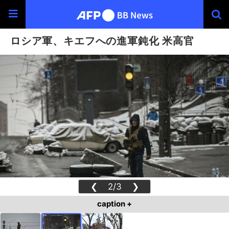
ロシア軍、キエフへの進軍鈍化 米高官
❮
2/3
❯
caption +