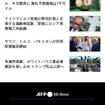
ル、今月競売に 落札予想価格は1千万
ドル
ドイツでメルツ首相が辞任計画と主
張する偽動画拡散、背後にロシア系
情報工作組織
サウジ、トルコ、パキスタンが共同
防衛協定締結
米連邦高裁、ホワイトハウス宴会場
建設を差し止め トランプ氏は上訴へ