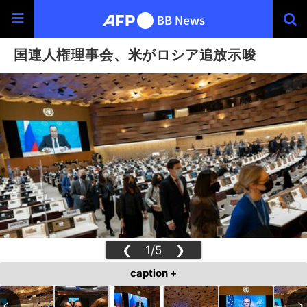
国連人権理事会、米がロシア追放示唆
❮
1/5
❯
caption +