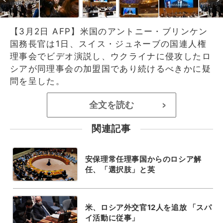
【3月2日 AFP】米国のアントニー・ブリンケン
国務長官は1日、スイス・ジュネーブの国連人権
理事会でビデオ演説し、ウクライナに侵攻したロ
シアが同理事会の加盟国であり続けるべきかに疑
問を呈した。
全文を読む
>
関連記事
安保理常任理事国からのロシア解
任、「選択肢」と英
米、ロシア外交官12人を追放 「スパ
イ活動に従事」